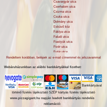
Csavargyár utca
Cserhalom utca
Csizma utca
Csuka utca
Dolmány utca
Esküvő köz
Fáklya utca
Faludi utca
Fiastyúk utca
Fivér utca
Futár utca
Göncöl utca
Rendeltem korábban, belépek az e-mail címemmel és jelszavammal
Gyermek tér
Gyöngyösi utca (az utca többi
Webáruházunkban az alábbi bankkártyákkal fizethet:
házszáma)
Gyöngyösi utca (páratlan oldal)
Gyöngyösi utca (páros oldal
Bankkártyával
házszámai:2-10.)
Hajdú köz
történő fizetés tájékoztató
SZÉP kártyás fizetés tájékoztató
Hajókovács utca
www.pizzagigant.hu napján leadott bankkártyás rendelés
Jéggyár utca
reklamáció:
József Attila tér