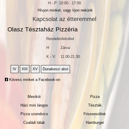
H - P: 10:00 - 17:00
Juta utca
Hívjon minket, vagy írjon nekünk
Káka utca
Kámfor utca
Kapcsolat az étteremmel
Kárász utca
Olasz Tésztaház Pizzéria
Kedves utca
Keszkenő utca
Rendelésfelvétel
Koma utca
H:
Zárva
Kucsma utca
Madarász köz
K - V:
11:00-21:30
Madarász Viktor utca (az utca többi
házszáma)
IV
XIII
XV
Dunakeszi alsó
Madarász Viktor utca (páratlan oldal
házszámai:1-27.)
Kövess minket a Facebook-on
Madarász Viktor utca (páros oldal
házszámai:2-28.)
Madridi utca
Mexikói
Pizza
Máglya köz
Házi mini lángos
Tészták
Mennyasszony utca
Pizza szendvics
Frissensültek
Mosoly utca
Násznagy utca
Családi tálak
Hamburger
Nővér utca