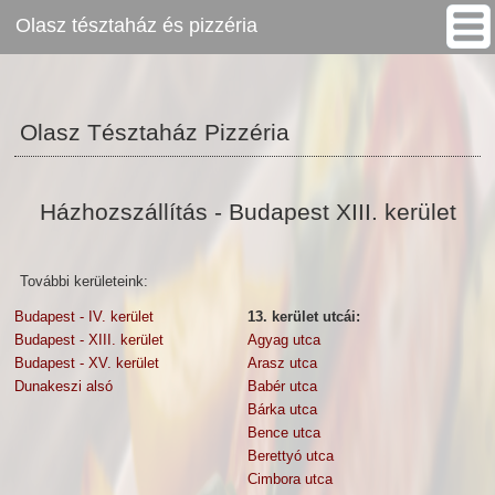
Olasz tésztaház és pizzéria
www.pizzagigant.hu
Olasz Tésztaház Pizzéria
>
Olasz Tésztaház Pizzéria
Házhozszállítás - Budapest XIII. kerület
További kerületeink:
Budapest - IV. kerület
13. kerület utcái:
Budapest - XIII. kerület
Agyag utca
Budapest - XV. kerület
Arasz utca
Dunakeszi alsó
Babér utca
Bárka utca
Bence utca
Berettyó utca
Cimbora utca