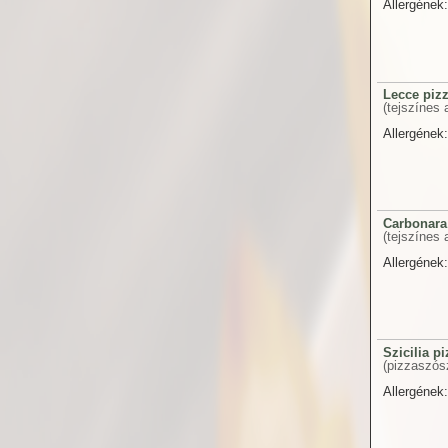
Allergének:
Lecce piz
(tejszínes 
Allergének:
Carbonara
(tejszínes 
Allergének:
Szicilia pi
(pizzaszósz
Allergének: