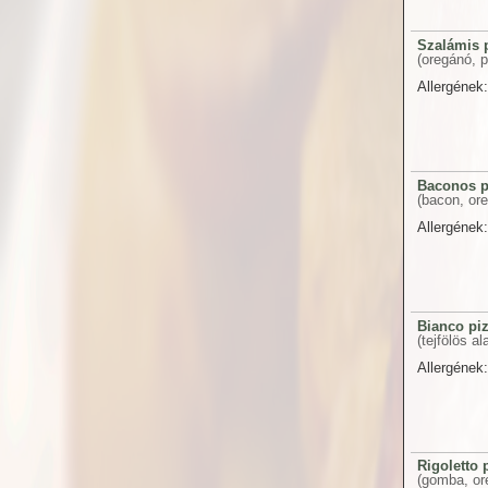
Szalámis 
(oregánó, p
Allergének:
Baconos p
(bacon, ore
Allergének:
Bianco pi
(tejfölös al
Allergének:
Rigoletto 
(gomba, or