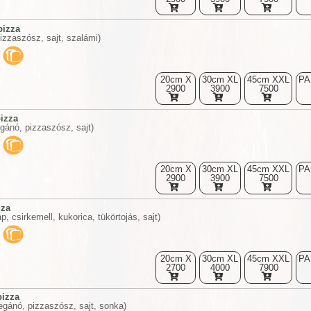
pizza
izzaszósz, sajt, szalámi)
20cm X
30cm XL
45cm XXL
PA
2900
3900
7500
izza
gánó, pizzaszósz, sajt)
20cm X
30cm XL
45cm XXL
PA
2900
3900
7500
zza
ap, csirkemell, kukorica, tükörtojás, sajt)
20cm X
30cm XL
45cm XXL
PA
2700
4000
7900
pizza
egánó, pizzaszósz, sajt, sonka)