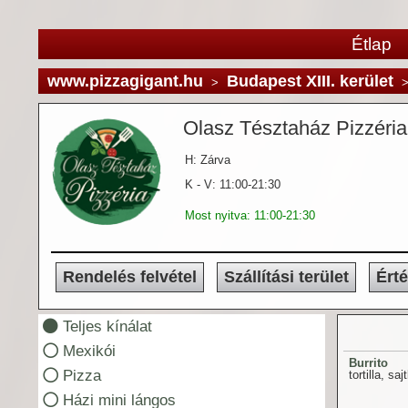
Étlap
www.pizzagigant.hu
Budapest XIII. kerület
>
Olasz Tésztaház Pizzéria
H: Zárva
K - V: 11:00-21:30
Most nyitva: 11:00-21:30
Rendelés felvétel
Szállítási terület
Ért
Teljes kínálat
Mexikói
Burrito
Pizza
tortilla, s
Házi mini lángos