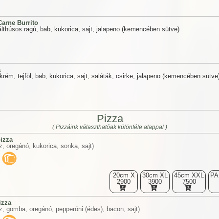
Carne Burrito
arálthúsos ragú, bab, kukorica, sajt, jalapeno (kemencében sütve)
a
ajtkrém, tejföl, bab, kukorica, sajt, saláták, csirke, jalapeno (kemencében sütve
Pizza
( Pizzáink választhatóak különféle alappal )
izza
, oregánó, kukorica, sonka, sajt)
20cm X
30cm XL
45cm XXL
PA
2900
3900
7500
izza
, gomba, oregánó, pepperóni (édes), bacon, sajt)