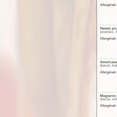
Allergének:
Hawaii piz
(ananász, k
Allergének:
Americana
(bacon, kuk
Allergének:
Magyaros 
(bacon, er
Allergének: