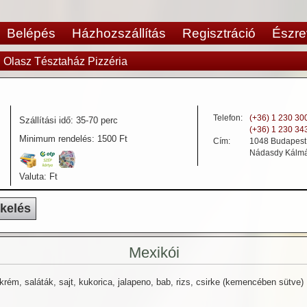
Belépés
Házhozszállítás
Regisztráció
Észre
Olasz Tésztaház Pizzéria
>
Telefon:
(+36) 1 230 30
Szállítási idő:
35-70 perc
(+36) 1 230 34
Minimum rendelés:
1500 Ft
Cím:
1048
Budapest -
Nádasdy Kálmá
Valuta:
Ft
ékelés
Mexikói
ajtkrém, saláták, sajt, kukorica, jalapeno, bab, rizs, csirke (kemencében sütve)