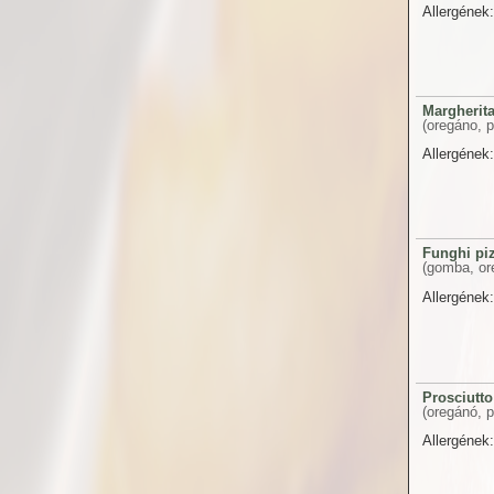
Allergének:
Margherita
(oregáno, p
Allergének:
Funghi pi
(gomba, or
Allergének:
Prosciutto
(oregánó, p
Allergének: