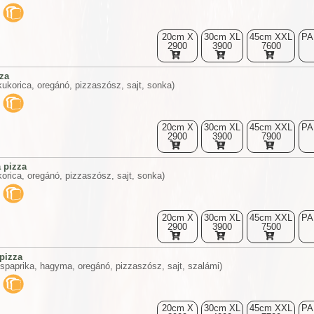
20cm X
30cm XL
45cm XXL
PA
2900
3900
7600
za
ukorica, oregánó, pizzaszósz, sajt, sonka)
20cm X
30cm XL
45cm XXL
PA
2900
3900
7900
 pizza
orica, oregánó, pizzaszósz, sajt, sonka)
20cm X
30cm XL
45cm XXL
PA
2900
3900
7500
pizza
őspaprika, hagyma, oregánó, pizzaszósz, sajt, szalámi)
20cm X
30cm XL
45cm XXL
PA