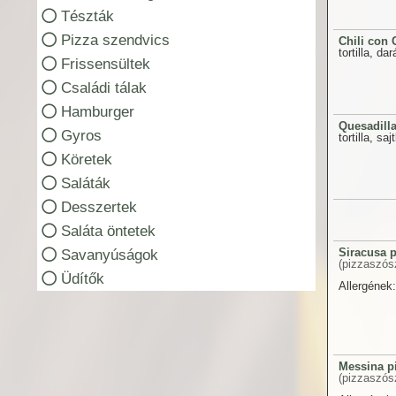
Tészták
Pizza szendvics
Chili con 
tortilla, d
Frissensültek
Családi tálak
Hamburger
Quesadill
Gyros
tortilla, s
Köretek
Saláták
Desszertek
Saláta öntetek
Siracusa p
Savanyúságok
(pizzaszósz
Üdítők
Allergének:
Messina p
(pizzaszósz