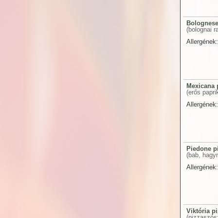
Bolognese
(bolognai ra
Allergének:
Mexicana 
(erős papri
Allergének:
Piedone p
(bab, hagy
Allergének:
Viktória p
(pizzaszósz