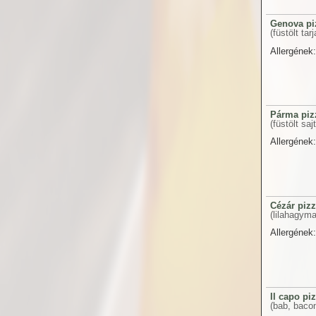
Genova pi
(füstölt ta
Allergének:
Párma piz
(füstölt sajt
Allergének:
Cézár piz
(lilahagyma
Allergének:
Il capo pi
(bab, bacon