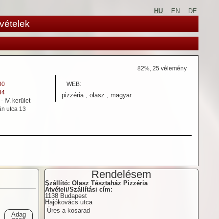
HU
EN
DE
vételek
82
%,
25
vélemény
00
WEB:
34
pizzéria , olasz , magyar
 IV. kerület
n utca 13
Rendelésem
Szállító: Olasz Tésztaház Pizzéria
Átvételi/Szállítási cím:
1138 Budapest
Hajókovács utca
Üres a kosarad
Adag