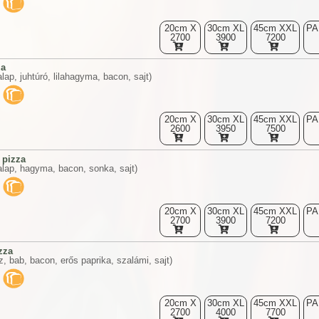
20cm X
30cm XL
45cm XXL
PA
2700
3900
7200
za
alap, juhtúró, lilahagyma, bacon, sajt)
20cm X
30cm XL
45cm XXL
PA
2600
3950
7500
 pizza
alap, hagyma, bacon, sonka, sajt)
20cm X
30cm XL
45cm XXL
PA
2700
3900
7200
zza
, bab, bacon, erős paprika, szalámi, sajt)
20cm X
30cm XL
45cm XXL
PA
2700
4000
7700