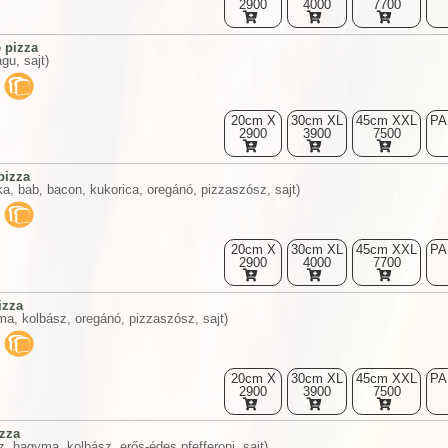
2900
4000
7700
 pizza
gu, sajt)
20cm X
30cm XL
45cm XXL
PA
2900
3900
7500
pizza
ka, bab, bacon, kukorica, oregánó, pizzaszósz, sajt)
20cm X
30cm XL
45cm XXL
PA
2900
4000
7700
izza
ma, kolbász, oregánó, pizzaszósz, sajt)
20cm X
30cm XL
45cm XXL
PA
2900
3900
7500
izza
, hagyma, kolbász, erős-édes pfefferoni, sajt)