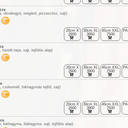
zza
rja, olivabogyó, oregánó, pizzaszósz, sajt)
20cm X
30cm XL
45cm XXL
PA
2600
3950
7500
za
, füstölt tarja, sajt, tejfölös alap)
20cm X
30cm XL
45cm XXL
PA
2600
3900
7500
za
, csirkemell, fokhagymás tejföl, sajt)
20cm X
30cm XL
45cm XXL
PA
2600
3900
7500
zza
, fokhagyma, lilahagyma, sajt, tejfölös alap)