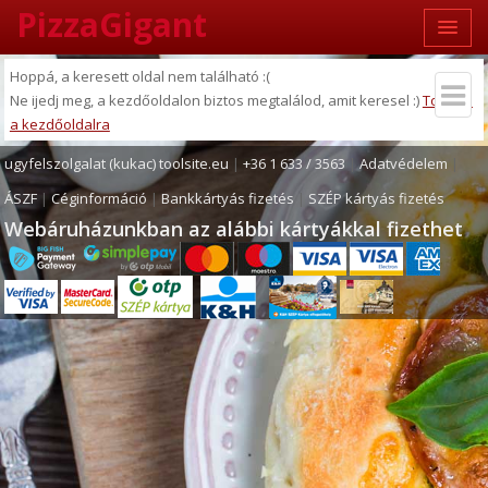
PizzaGigant
Hoppá, a keresett oldal nem található :(
Ne ijedj meg, a kezdőoldalon biztos megtalálod, amit keresel :)
Tovább
a kezdőoldalra
ugyfelszolgalat (kukac) toolsite.eu
|
+36 1 633 / 3563
|
Adatvédelem
|
ÁSZF
|
Céginformáció
|
Bankkártyás fizetés
|
SZÉP kártyás fizetés
Webáruházunkban az alábbi kártyákkal fizethet