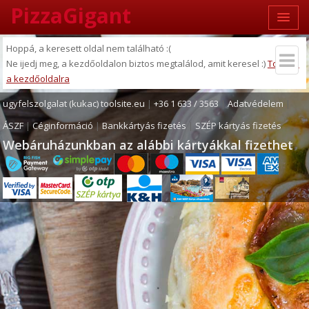
PizzaGigant
Hoppá, a keresett oldal nem található :(
Ne ijedj meg, a kezdőoldalon biztos megtalálod, amit keresel :)
Tovább
a kezdőoldalra
ugyfelszolgalat (kukac) toolsite.eu
|
+36 1 633 / 3563
|
Adatvédelem
|
ÁSZF
|
Céginformáció
|
Bankkártyás fizetés
|
SZÉP kártyás fizetés
Webáruházunkban az alábbi kártyákkal fizethet