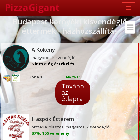
PizzaGigant
Budapest környéki kisvendéglő
éttermek - házhozszállítás
A Kökény
magyaros, kisvendéglő
Nincs elég értékelés
Zóna 1
Nyitva:
Tovább
az
étlapra
Haspók Étterem
pizzéria, olaszos, magyaros, kisvendéglő
87%, 156 vélemény