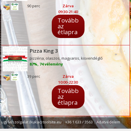
90 perc
Zárva
09:30-21:40
Tovább
az
étlapra
Pizza King 3
pizzéria, olaszos, magyaros, kisvendéglő
87%, 74 vélemény
39 perc
Zárva
10:00-22:30
Tovább
az
étlapra
ugyfelszolgalat (kukac) toolsite.eu
|
+36 1 633 / 3563
|
Adatvédelem
|