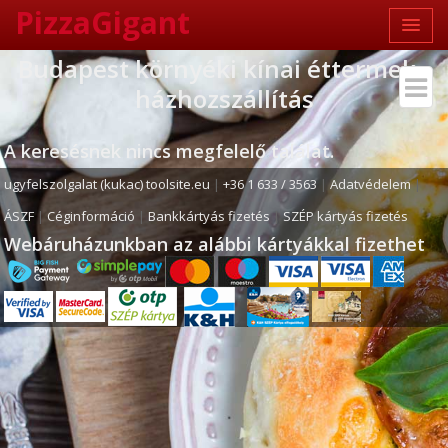
PizzaGigant
Budapest környéki kínai éttermek -
házhozszállítás
A keresésnek nincs megfelelő találat.
ugyfelszolgalat (kukac) toolsite.eu
|
+36 1 633 / 3563
|
Adatvédelem
|
ÁSZF
|
Céginformáció
|
Bankkártyás fizetés
|
SZÉP kártyás fizetés
Webáruházunkban az alábbi kártyákkal fizethet