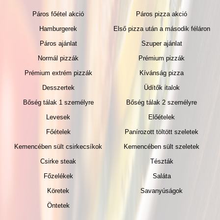
Páros főétel akció
Páros pizza akció
Hamburgerek
Első pizza után a második féláron
Páros ajánlat
Szuper ajánlat
Normál pizzák
Prémium pizzák
Prémium extrém pizzák
Kívánság pizza
Desszertek
Üdítők italok
Bőség tálak 1 személyre
Bőség tálak 2 személyre
Levesek
Előételek
Főételek
Panírozott töltött szeletek
Kemencében sült csirkecsíkok
Kemencében sült szeletek
Csirke steak
Tészták
Főzelékek
Saláta
Köretek
Savanyúságok
Öntetek