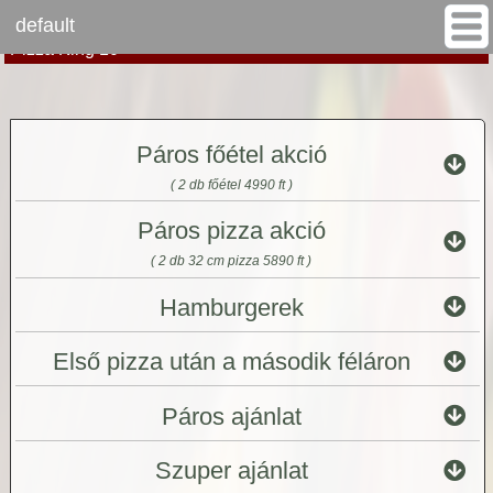
default
www.pizzagigant.hu
Budapest X. kerület
>
>
Pizza King 10
Páros főétel akció
( 2 db főétel 4990 ft )
Páros pizza akció
( 2 db 32 cm pizza 5890 ft )
Hamburgerek
Első pizza után a második féláron
Páros ajánlat
Szuper ajánlat