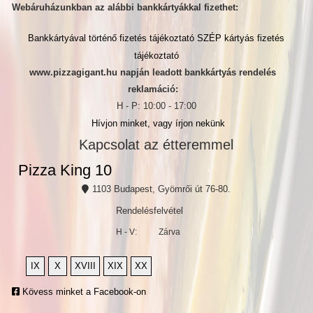
Webáruházunkban az alábbi bankkártyákkal fizethet:
Bankkártyával történő fizetés tájékoztató
SZÉP kártyás fizetés
tájékoztató
www.pizzagigant.hu napján leadott bankkártyás rendelés
reklamáció:
H - P: 10:00 - 17:00
Hívjon minket, vagy írjon nekünk
Kapcsolat az étteremmel
Pizza King 10
1103 Budapest, Gyömrői út 76-80.
Rendelésfelvétel
H - V:
Zárva
IX
X
XVIII
XIX
XX
Kövess minket a Facebook-on