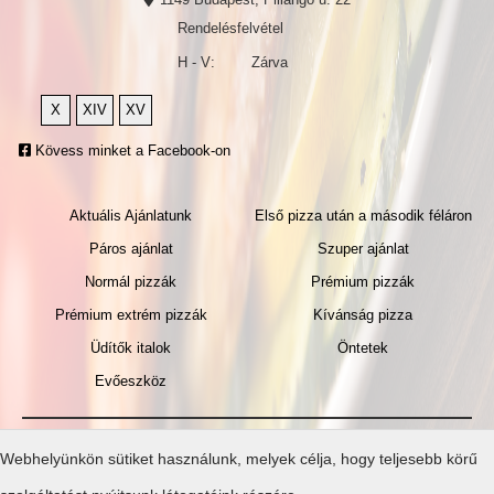
Rendelésfelvétel
H - V:
Zárva
X
XIV
XV
Kövess minket a Facebook-on
Aktuális Ajánlatunk
Első pizza után a második féláron
Páros ajánlat
Szuper ajánlat
Normál pizzák
Prémium pizzák
Prémium extrém pizzák
Kívánság pizza
Üdítők italok
Öntetek
Evőeszköz
Általános
Gyakran
Webhelyünkön sütiket használunk, melyek célja, hogy teljesebb körű
szerződési
ismételt