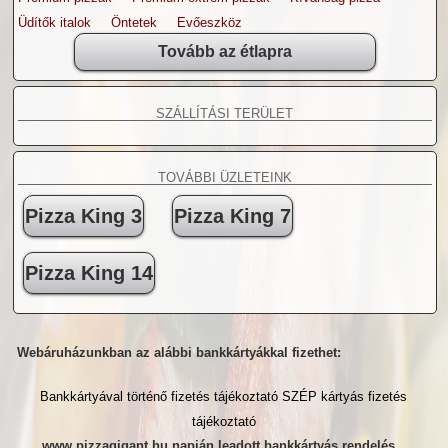
Üdítők italok
Öntetek
Evőeszköz
Tovább az étlapra
SZÁLLÍTÁSI TERÜLET
TOVÁBBI ÜZLETEINK
Pizza King 3
Pizza King 7
Pizza King 14
Webáruházunkban az alábbi bankkártyákkal fizethet:
Bankkártyával történő fizetés tájékoztató
SZÉP kártyás fizetés
tájékoztató
www.pizzagigant.hu napján leadott bankkártyás rendelés