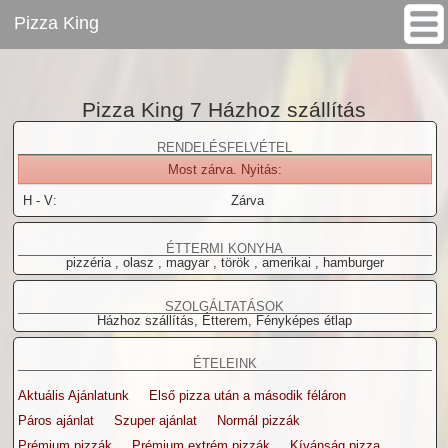
Pizza King
www.pizzagigant.hu
Pizza King 7
>
Pizza King 7 Házhoz szállítás
RENDELÉSFELVÉTEL
Most zárva. Nyitás:
H - V:
Zárva
ÉTTERMI KONYHA
pizzéria , olasz , magyar , török , amerikai , hamburger
SZOLGÁLTATÁSOK
Házhoz szállítás, Étterem, Fényképes étlap
ÉTELEINK
Aktuális Ajánlatunk
Első pizza után a második féláron
Páros ajánlat
Szuper ajánlat
Normál pizzák
Prémium pizzák
Prémium extrém pizzák
Kívánság pizza