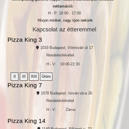
reklamáció:
H - P: 10:00 - 17:00
Hívjon minket, vagy írjon nekünk
Kapcsolat az étteremmel
Pizza King 3
1033 Budapest, Vörösvári út 17
Rendelésfelvétel
H - V:
10:00-22:30
II
III
XIII
Üröm
Pizza King 7
1078 Budapest, István utca 26
Rendelésfelvétel
H - V:
Zárva
Pizza King 14
1149 Budapest, Pillangó u. 22