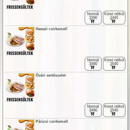
Normál
Köret nélkül
3390
2440
Hawaii csirkemell
Normál
Köret nélkül
3490
2540
Óvári sertészelet
Normál
Köret nélkül
3490
2540
Párizsi csirkemell