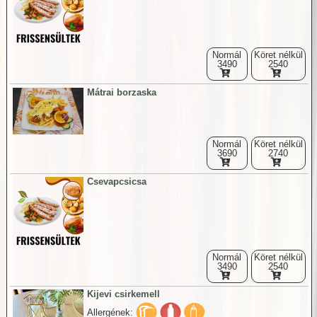
Normál
Köret nélkül
3490
2540
Mátrai borzaska
Normál
Köret nélkül
3690
2740
Csevapcsicsa
Normál
Köret nélkül
3490
2540
Kijevi csirkemell
Allergének: