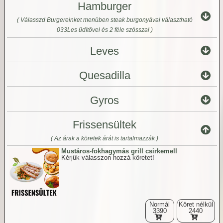
Hamburger
( Válasszd Burgereinket menüben steak burgonyával választható
033Les üdítővel és 2 féle szósszal )
Leves
Quesadilla
Gyros
Frissensültek
( Az árak a köretek árát is tartalmazzák )
Mustáros-fokhagymás grill csirkemell
Kérjük válasszon hozzá köretet!
Normál
Köret nélkül
3390
2440