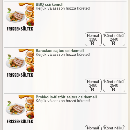
BBQ csirkemell
Kérjük válasszon hozzá köretet!
Normál
Köret nélkül
3390
2440
Barackos-sajtos csirkemell
Kérjük válasszon hozzá köretet!
Normál
Köret nélkül
3490
2540
Brokkolis-füstölt sajtos csirkemell
Kérjük válasszon hozzá köretet!
Normál
Köret nélkül