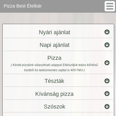
Pizza Best Ételbár
www.pizzagigant.hu
Pizza Best Ételbár
>
Nyári ajánlat
Napi ajánlat
Pizza
( Kérdd pizzáink választható alappal Elkészítjük teljes kiőrlésű
lisztből és laktózmentes sajttal is 400 Ftért )
Tészták
Kívánság pizza
Szószok