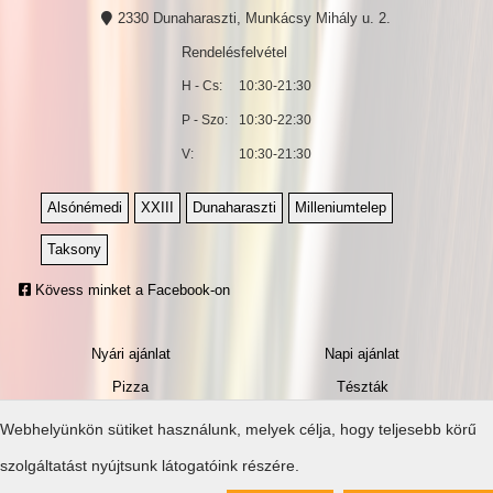
2330 Dunaharaszti, Munkácsy Mihály u. 2.
Rendelésfelvétel
H - Cs:
10:30-21:30
P - Szo:
10:30-22:30
V:
10:30-21:30
Alsónémedi
XXIII
Dunaharaszti
Milleniumtelep
Taksony
Kövess minket a Facebook-on
Nyári ajánlat
Napi ajánlat
Pizza
Tészták
Kívánság pizza
Szószok
Webhelyünkön sütiket használunk, melyek célja, hogy teljesebb körű
Hamburger
Leves
szolgáltatást nyújtsunk látogatóink részére.
Quesadilla
Gyros