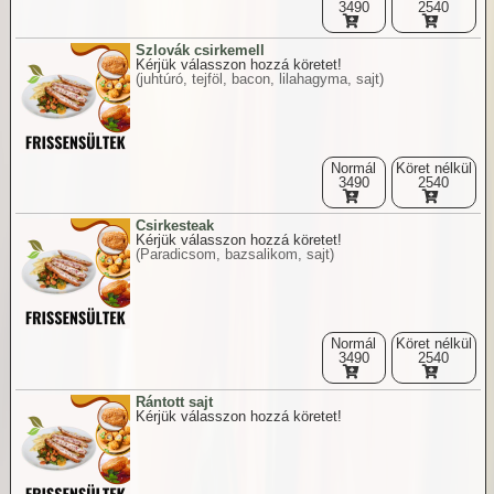
3490
2540
Szlovák csirkemell
Kérjük válasszon hozzá köretet!
(juhtúró, tejföl, bacon, lilahagyma, sajt)
Normál
Köret nélkül
3490
2540
Csirkesteak
Kérjük válasszon hozzá köretet!
(Paradicsom, bazsalikom, sajt)
Normál
Köret nélkül
3490
2540
Rántott sajt
Kérjük válasszon hozzá köretet!