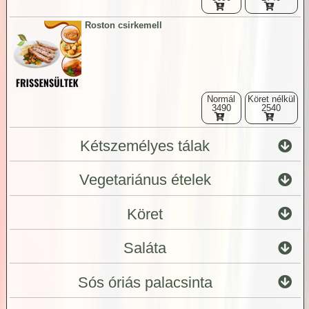
Roston csirkemell
Normál
Köret nélkül
3490
2540
Kétszemélyes tálak
Vegetariánus ételek
Köret
Saláta
Sós óriás palacsinta