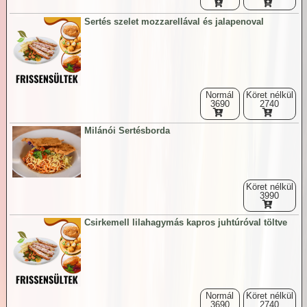
Sertés szelet mozzarellával és jalapenoval
Normál
Köret nélkül
3690
2740
Milánói Sertésborda
Köret nélkül
3990
Csirkemell lilahagymás kapros juhtúróval töltve
Normál
Köret nélkül
3690
2740