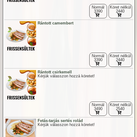
Normál
Köret nélkül
3390
2440
Rántott camembert
Normál
Köret nélkül
3390
2440
Rántott csirkemell
Kérjük válasszon hozzá köretet!
Normál
Köret nélkül
3490
2540
Fetás-tarjás sertés rolád
Kérjük válasszon hozzá köretet!