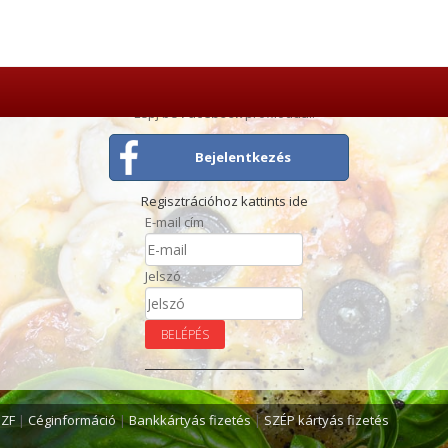
Lépj be
Facebook
profiloddal!
Bejelentkezés
Regisztrációhoz kattints ide
E-mail cím
Jelszó
SZF
|
Céginformáció
|
Bankkártyás fizetés
|
SZÉP kártyás fizetés