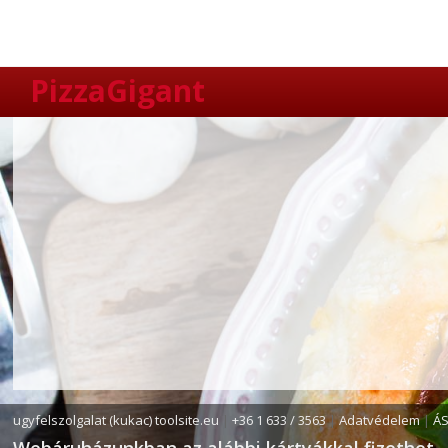
PizzaGigant
ugyfelszolgalat (kukac) toolsite.eu
|
+36 1 633 / 3563
|
Adatvédelem
|
Á
Webáruházunkban az alábbi kártyákkal fizethet