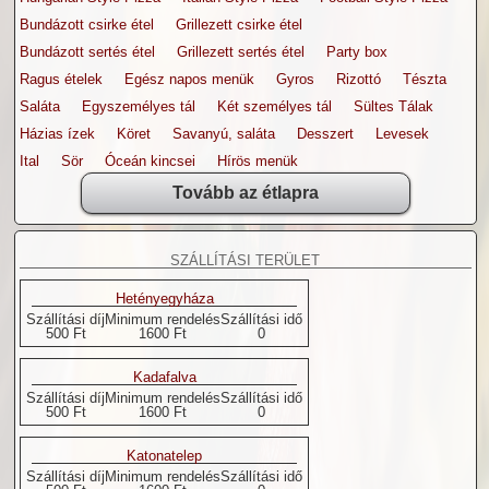
Bundázott csirke étel
Grillezett csirke étel
Bundázott sertés étel
Grillezett sertés étel
Party box
Ragus ételek
Egész napos menük
Gyros
Rizottó
Tészta
Saláta
Egyszemélyes tál
Két személyes tál
Sültes Tálak
Házias ízek
Köret
Savanyú, saláta
Desszert
Levesek
Ital
Sör
Óceán kincsei
Hírös menük
Tovább az étlapra
SZÁLLÍTÁSI TERÜLET
Hetényegyháza
Szállítási díj
Minimum rendelés
Szállítási idő
500 Ft
1600 Ft
0
Kadafalva
Szállítási díj
Minimum rendelés
Szállítási idő
500 Ft
1600 Ft
0
Katonatelep
Szállítási díj
Minimum rendelés
Szállítási idő