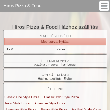
Hírös Pizza & Food
www.pizzagigant.hu
Hírös Pizza & Food
>
Hírös Pizza & Food Házhoz szállítás
RENDELÉSFELVÉTEL
Most zárva. Nyitás:
H - V:
Zárva
ÉTTERMI KONYHA
pizzéria , magyar , hamburger
SZOLGÁLTATÁSOK
Házhoz szállítás, Elvitel
ÉTELEINK
Classic One Style Pizza
Classic Two Style Pizza
Tokio Style Pizza
American Style Pizza
Hungarian Style Pizza
Italian Style Pizza
Football Style Pizza