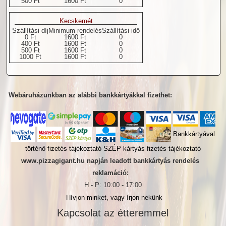
500 Ft
1600 Ft
0
Kecskemét
Szállítási díj
Minimum rendelés
Szállítási idő
0 Ft
1600 Ft
0
400 Ft
1600 Ft
0
500 Ft
1600 Ft
0
1000 Ft
1600 Ft
0
Webáruházunkban az alábbi bankkártyákkal fizethet:
Bankkártyával
történő fizetés tájékoztató
SZÉP kártyás fizetés tájékoztató
www.pizzagigant.hu napján leadott bankkártyás rendelés
reklamáció:
H - P: 10:00 - 17:00
Hívjon minket, vagy írjon nekünk
Kapcsolat az étteremmel