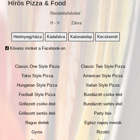
Hírös Pizza & Food
Rendelésfelvétel
H - V:
Zárva
Hetényegyháza
Kadafalva
Katonatelep
Kecskemét
Kövess minket a Facebook-on
Classic One Style Pizza
Classic Two Style Pizza
Tokio Style Pizza
American Style Pizza
Hungarian Style Pizza
Italian Style Pizza
Football Style Pizza
Bundázott csirke étel
Grillezett csirke étel
Bundázott sertés étel
Grillezett sertés étel
Party box
Ragus ételek
Egész napos menük
Gyros
Rizottó