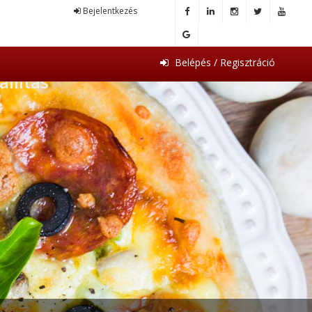
Bejelentkezés
Belépés / Regisztráció
llítás