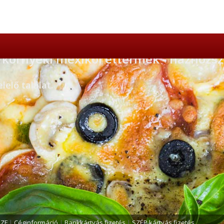
 környéki mexikói éttermek - házhozszá
elő találat.
SZF
|
Céginformáció
|
Bankkártyás fizetés
|
SZÉP kártyás fizetés