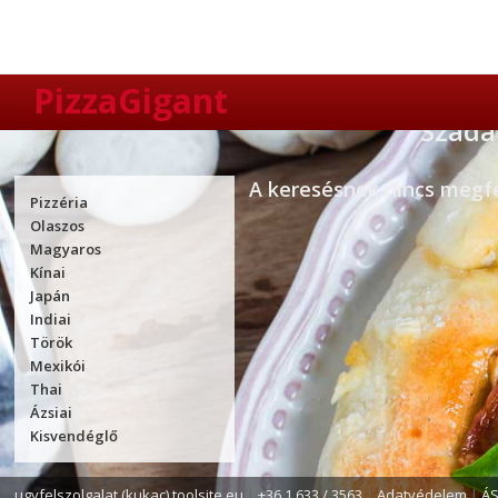
PizzaGigant
Szada
A keresésnek nincs megfel
Pizzéria
Olaszos
Magyaros
Kínai
Japán
Indiai
Török
Mexikói
Thai
Ázsiai
Kisvendéglő
ugyfelszolgalat (kukac) toolsite.eu
|
+36 1 633 / 3563
|
Adatvédelem
|
Á