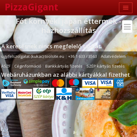
PizzaGigant
Fót környéki japán éttermek -
házhozszállítás
A keresésnek nincs megfelelő találat.
ugyfelszolgalat (kukac) toolsite.eu
|
+36 1 633 / 3563
|
Adatvédelem
|
ÁSZF
|
Céginformáció
|
Bankkártyás fizetés
|
SZÉP kártyás fizetés
Webáruházunkban az alábbi kártyákkal fizethet