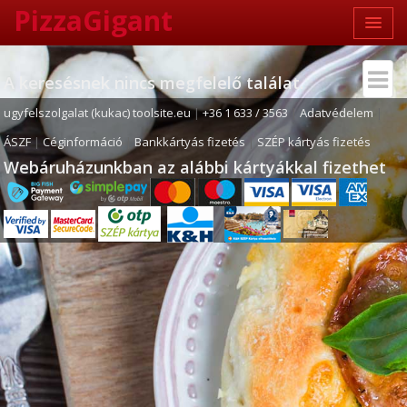
PizzaGigant
A keresésnek nincs megfelelő találat.
ugyfelszolgalat (kukac) toolsite.eu
|
+36 1 633 / 3563
|
Adatvédelem
|
ÁSZF
|
Céginformáció
|
Bankkártyás fizetés
|
SZÉP kártyás fizetés
Webáruházunkban az alábbi kártyákkal fizethet