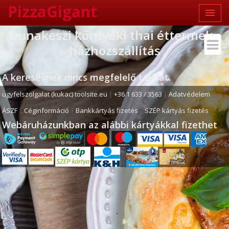
PizzaGigant
Dunakeszi környéki thai éttermek -
házhozszállítás
A keresésnek nincs megfelelő találat.
ugyfelszolgalat (kukac) toolsite.eu
|
+36 1 633 / 3563
|
Adatvédelem
|
ÁSZF
|
Céginformáció
|
Bankkártyás fizetés
|
SZÉP kártyás fizetés
Webáruházunkban az alábbi kártyákkal fizethet