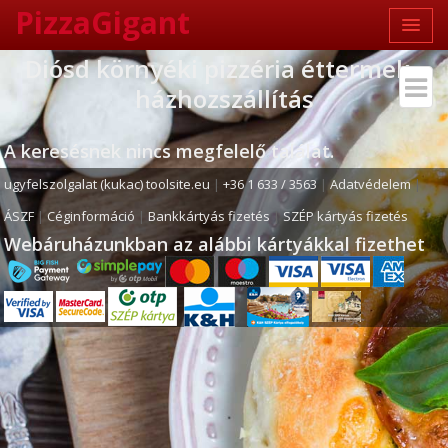
PizzaGigant
Diósd környéki pizzéria éttermek -
házhozszállítás
A keresésnek nincs megfelelő találat.
ugyfelszolgalat (kukac) toolsite.eu
|
+36 1 633 / 3563
|
Adatvédelem
|
ÁSZF
|
Céginformáció
|
Bankkártyás fizetés
|
SZÉP kártyás fizetés
Webáruházunkban az alábbi kártyákkal fizethet