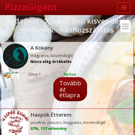
PizzaGigant
Budapest - XX. kerületi kisvendéglő
éttermek - házhozszállítás
A Kökény
magyaros, kisvendéglő
Nincs elég értékelés
Zóna 1
Nyitva:
Tovább
az
étlapra
Haspók Étterem
pizzéria, olaszos, magyaros, kisvendéglő
87%, 157 vélemény