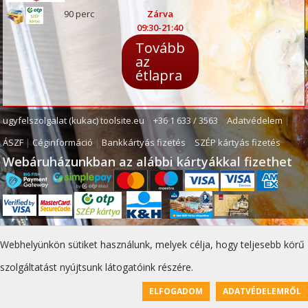
90 perc
Zárva
09:30-21:40
Tovább
az
étlapra
ugyfelszolgalat (kukac) toolsite.eu
|
+36 1 633 / 3563
|
Adatvédelem
|
ÁSZF
|
Céginformáció
|
Bankkártyás fizetés
|
SZÉP kártyás fizetés
Webáruházunkban az alábbi kártyákkal fizethet
Webhelyünkön sütiket használunk, melyek célja, hogy teljesebb körű
szolgáltatást nyújtsunk látogatóink részére.
ELFOGADOM
ADATVÉDELEMRŐL