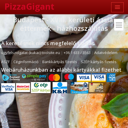
PizzaGigant
Budapest - XVIII. kerületi ázsiai
éttermek - házhozszállítás
A keresésnek nincs megfelelő találat.
ugyfelszolgalat (kukac) toolsite.eu
|
+36 1 633 / 3563
|
Adatvédelem
|
ÁSZF
|
Céginformáció
|
Bankkártyás fizetés
|
SZÉP kártyás fizetés
Webáruházunkban az alábbi kártyákkal fizethet