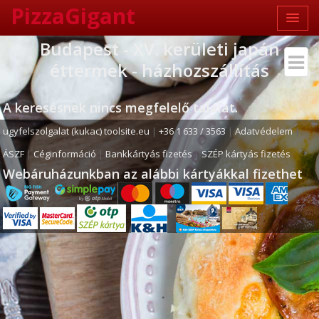
PizzaGigant
Budapest - XV. kerületi japán
éttermek - házhozszállítás
A keresésnek nincs megfelelő találat.
ugyfelszolgalat (kukac) toolsite.eu
|
+36 1 633 / 3563
|
Adatvédelem
|
ÁSZF
|
Céginformáció
|
Bankkártyás fizetés
|
SZÉP kártyás fizetés
Webáruházunkban az alábbi kártyákkal fizethet