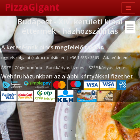
PizzaGigant
Budapest - XIV. kerületi kínai
éttermek - házhozszállítás
A keresésnek nincs megfelelő találat.
ugyfelszolgalat (kukac) toolsite.eu
|
+36 1 633 / 3563
|
Adatvédelem
|
ÁSZF
|
Céginformáció
|
Bankkártyás fizetés
|
SZÉP kártyás fizetés
Webáruházunkban az alábbi kártyákkal fizethet