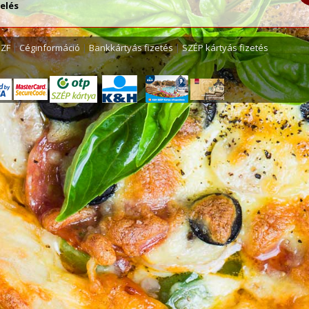
kelés
SZF
|
Céginformáció
|
Bankkártyás fizetés
|
SZÉP kártyás fizetés