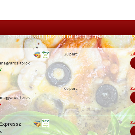
- X. kerületi pizzéria éttermek - házho
30 perc
Zá
, magyaros, török
ny
60 perc
Zá
, magyaros, török
ny
Zá
Expressz
os