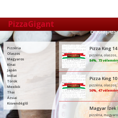
PizzaGigant
Budapest 
Pizza King 14
Pizzéria
Olaszos
pizzéria, olaszos
Magyaros
84%, 73 vélemé
Kínai
Japán
Indiai
Pizza King 10
Török
pizzéria, olaszos
Mexikói
56%, 47 vélemé
Thai
Ázsiai
Kisvendéglő
Magyar Ízek 
pizzéria, magyar