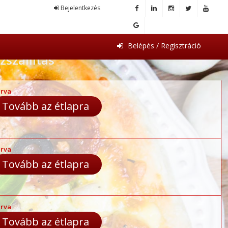
Bejelentkezés
Belépés / Regisztráció
zszállítás
rva
Tovább az étlapra
rva
Tovább az étlapra
rva
Tovább az étlapra