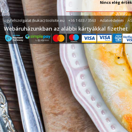
Nincs elég érté
ugyfelszolgalat (kukac) toolsite.eu
|
+36 1 633 / 3563
|
Adatvédelem
|
Á
Webáruházunkban az alábbi kártyákkal fizethet