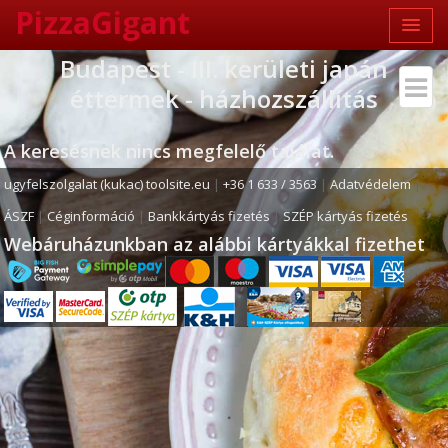
PizzaGigant
Budapest - III. kerületi japán
éttermek - házhozszállítás
A keresésnek nincs megfelelő találat.
ugyfelszolgalat (kukac) toolsite.eu
|
+36 1 633 / 3563
|
Adatvédelem
|
ÁSZF
|
Céginformáció
|
Bankkártyás fizetés
|
SZÉP kártyás fizetés
Webáruházunkban az alábbi kártyákkal fizethet