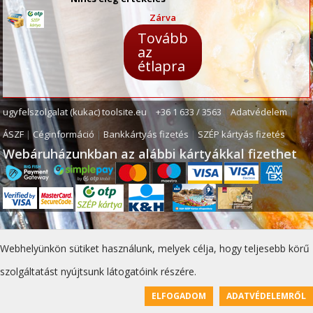
Zárva
Tovább
az
étlapra
ugyfelszolgalat (kukac) toolsite.eu
|
+36 1 633 / 3563
|
Adatvédelem
|
ÁSZF
|
Céginformáció
|
Bankkártyás fizetés
|
SZÉP kártyás fizetés
Webáruházunkban az alábbi kártyákkal fizethet
Webhelyünkön sütiket használunk, melyek célja, hogy teljesebb körű
szolgáltatást nyújtsunk látogatóink részére.
ELFOGADOM
ADATVÉDELEMRŐL