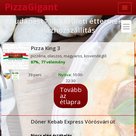
PizzaGigant
Budapest - III. kerületi éttermek -
házhozszállítás
Pizza King 3
pizzéria, olaszos, magyaros, kisvendéglő
87%, 77 vélemény
39 perc
Nyitva:
10:00-
22:30
Tovább
az
étlapra
Döner Kebab Express Vörösvári út
Nincs elég értékelés