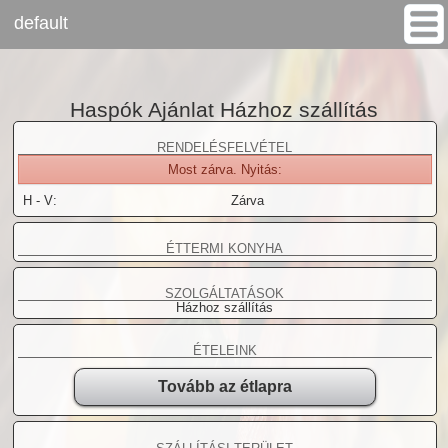
default
www.pizzagigant.hu
Haspók Ajánlat
>
Haspók Ajánlat Házhoz szállítás
RENDELÉSFELVÉTEL
Most zárva. Nyitás:
H - V:
Zárva
ÉTTERMI KONYHA
SZOLGÁLTATÁSOK
Házhoz szállítás
ÉTELEINK
Tovább az étlapra