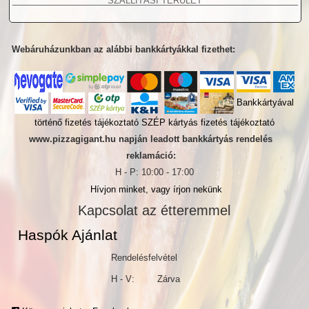
SZÁLLÍTÁSI TERÜLET
Webáruházunkban az alábbi bankkártyákkal fizethet:
Bankkártyával
történő fizetés tájékoztató
SZÉP kártyás fizetés tájékoztató
www.pizzagigant.hu napján leadott bankkártyás rendelés
reklamáció:
H - P: 10:00 - 17:00
Hívjon minket, vagy írjon nekünk
Kapcsolat az étteremmel
Haspók Ajánlat
Rendelésfelvétel
H - V:
Zárva