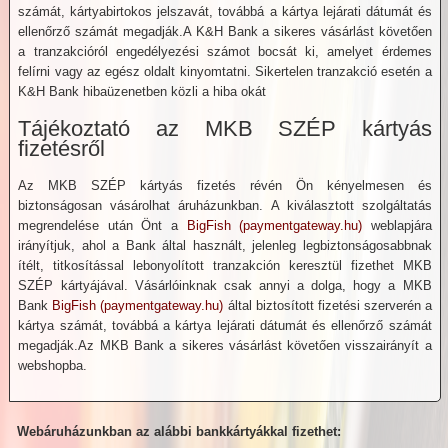
számát, kártyabirtokos jelszavát, továbbá a kártya lejárati dátumát és
ellenőrző számát megadják.A K&H Bank a sikeres vásárlást követően
a tranzakcióról engedélyezési számot bocsát ki, amelyet érdemes
felírni vagy az egész oldalt kinyomtatni. Sikertelen tranzakció esetén a
K&H Bank hibaüzenetben közli a hiba okát
Tájékoztató az MKB SZÉP kártyás
fizetésről
Az MKB SZÉP kártyás fizetés révén Ön kényelmesen és
biztonságosan vásárolhat áruházunkban. A kiválasztott szolgáltatás
megrendelése után Önt a
BigFish (paymentgateway.hu)
weblapjára
irányítjuk, ahol a Bank által használt, jelenleg legbiztonságosabbnak
ítélt, titkosítással lebonyolított tranzakción keresztül fizethet MKB
SZÉP kártyájával. Vásárlóinknak csak annyi a dolga, hogy a MKB
Bank
BigFish (paymentgateway.hu)
által biztosított fizetési szerverén a
kártya számát, továbbá a kártya lejárati dátumát és ellenőrző számát
megadják.Az MKB Bank a sikeres vásárlást követően visszairányít a
webshopba.
Webáruházunkban az alábbi bankkártyákkal fizethet: