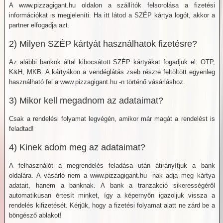
A www.pizzagigant.hu oldalon a szállítók felsorolása a fizetési
információkat is megjeleníti. Ha itt látod a SZÉP kártya logót, akkor a
partner elfogadja azt.
2) Milyen SZÉP kártyát használhatok fizetésre?
Az alábbi bankok által kibocsátott SZÉP kártyákat fogadjuk el: OTP,
K&H, MKB. A kártyákon a vendéglátás zseb részre feltöltött egyenleg
használható fel a www.pizzagigant.hu -n történő vásárláshoz.
3) Mikor kell megadnom az adataimat?
Csak a rendelési folyamat legvégén, amikor már magát a rendelést is
feladtad!
4) Kinek adom meg az adataimat?
A felhasználót a megrendelés feladása után átirányítjuk a bank
oldalára. A vásárló nem a www.pizzagigant.hu -nak adja meg kártya
adatait, hanem a banknak. A bank a tranzakció sikerességéről
automatikusan értesít minket, így a képernyőn igazoljuk vissza a
rendelés kifizetését. Kérjük, hogy a fizetési folyamat alatt ne zárd be a
böngésző ablakot!