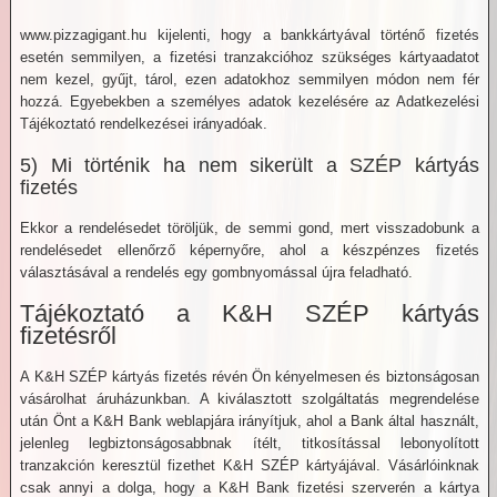
www.pizzagigant.hu kijelenti, hogy a bankkártyával történő fizetés
esetén semmilyen, a fizetési tranzakcióhoz szükséges kártyaadatot
nem kezel, gyűjt, tárol, ezen adatokhoz semmilyen módon nem fér
hozzá. Egyebekben a személyes adatok kezelésére az Adatkezelési
Tájékoztató rendelkezései irányadóak.
5) Mi történik ha nem sikerült a SZÉP kártyás
fizetés
Ekkor a rendelésedet töröljük, de semmi gond, mert visszadobunk a
rendelésedet ellenőrző képernyőre, ahol a készpénzes fizetés
választásával a rendelés egy gombnyomással újra feladható.
Tájékoztató a K&H SZÉP kártyás
fizetésről
A K&H SZÉP kártyás fizetés révén Ön kényelmesen és biztonságosan
vásárolhat áruházunkban. A kiválasztott szolgáltatás megrendelése
után Önt a K&H Bank weblapjára irányítjuk, ahol a Bank által használt,
jelenleg legbiztonságosabbnak ítélt, titkosítással lebonyolított
tranzakción keresztül fizethet K&H SZÉP kártyájával. Vásárlóinknak
csak annyi a dolga, hogy a K&H Bank fizetési szerverén a kártya