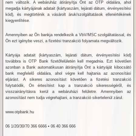
nem változik. A webáruház átirányítja Önt az OTP oldalára, ahol
megadja kártyájának adatait (kártyaszám, lejárati dátum, érvényesítési
kód), és megtörténik a vásárolt áruk/szolgáltatások ellenértékének
kiegyenlítése.
Amennyiben az Ön bankja rendelkezik a VbV/MSC szolgáltatással, és
Ön ezt igénybe veszi, a fizetési tranzakció folyamata megváltozik.
Kártyája adatait (kártyaszám, lejárati dátum, érvényesítési kód)
továbbra is OTP Bank fizetőfelületén kell megadnia. Ezt követően
azonban a Bank automatikusan átirányítja Önt a kártyáját kibocsátó
bank megfelelő oldalára, ahol végre kell hajtania az azonosítási
eljárást. A sikeres azonosítást követően a fizetési tranzakció
folytatódik, Ön értesítést kap a tranzakció sikerességéről, és
visszairányításra kerül a webáruházi felületre. Amennyiben az
azonosítást nem tudja végrehajtani, a tranzakció sikertelenül zárul.
www.otpbank.hu
06 1/20/30/70 366 6666 • 06 40 366 666