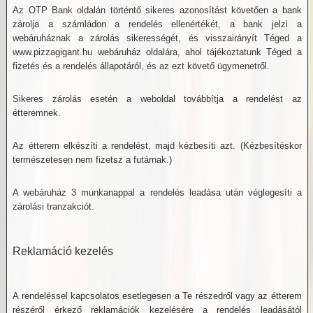
Az OTP Bank oldalán történtő sikeres azonosítást követően a bank
zárolja a számládon a rendelés ellenértékét, a bank jelzi a
webáruháznak a zárolás sikerességét, és visszairányít Téged a
www.pizzagigant.hu webáruház oldalára, ahol tájékoztatunk Téged a
fizetés és a rendelés állapotáról, és az ezt követő ügymenetről.
Sikeres zárolás esetén a weboldal továbbítja a rendelést az
étteremnek.
Az étterem elkészíti a rendelést, majd kézbesíti azt. (Kézbesítéskor
természetesen nem fizetsz a futárnak.)
A webáruház 3 munkanappal a rendelés leadása után véglegesíti a
zárolási tranzakciót.
Reklamáció kezelés
A rendeléssel kapcsolatos esetlegesen a Te részedről vagy az étterem
részéről érkező reklamációk kezelésére a rendelés leadásától