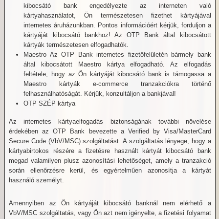
kibocsátó bank engedélyezte az interneten való
kártyahasználatot, Ön természetesen fizethet kártyájával
internetes áruházunkban. Pontos információért kérjük, forduljon a
kártyáját kibocsátó bankhoz! Az OTP Bank által kibocsátott
kártyák természetesen elfogadhatók.
Maestro Az OTP Bank internetes fizetőfelületén bármely bank
által kibocsátott Maestro kártya elfogadható. Az elfogadás
feltétele, hogy az Ön kártyáját kibocsátó bank is támogassa a
Maestro kártyák e-commerce tranzakciókra történő
felhasználhatóságát. Kérjük, konzultáljon a bankjával!
OTP SZÉP kártya
Az internetes kártyaelfogadás biztonságának további növelése
érdekében az OTP Bank bevezette a Verified by Visa/MasterCard
Secure Code (VbV/MSC) szolgáltatást. A szolgáltatás lényege, hogy a
kártyabirtokos részére a fizetésre használt kártyát kibocsátó bank
megad valamilyen plusz azonosítási lehetőséget, amely a tranzakció
során ellenőrzésre kerül, és egyértelműen azonosítja a kártyát
használó személyt.
Amennyiben az Ön kártyáját kibocsátó banknál nem elérhető a
VbV/MSC szolgáltatás, vagy Ön azt nem igényelte, a fizetési folyamat