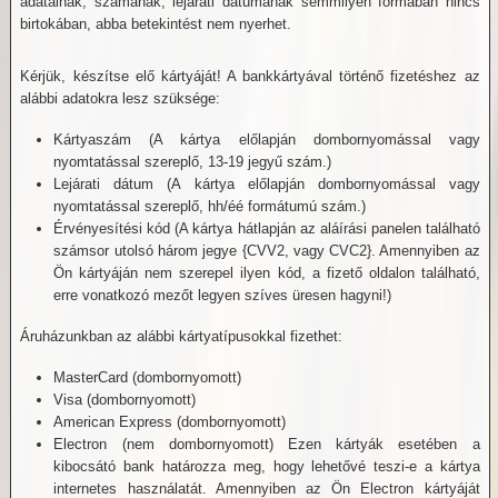
adatainak, számának, lejárati dátumának semmilyen formában nincs
birtokában, abba betekintést nem nyerhet.
Kérjük, készítse elő kártyáját! A bankkártyával történő fizetéshez az
alábbi adatokra lesz szüksége:
Kártyaszám (A kártya előlapján dombornyomással vagy
nyomtatással szereplő, 13-19 jegyű szám.)
Lejárati dátum (A kártya előlapján dombornyomással vagy
nyomtatással szereplő, hh/éé formátumú szám.)
Érvényesítési kód (A kártya hátlapján az aláírási panelen található
számsor utolsó három jegye {CVV2, vagy CVC2}. Amennyiben az
Ön kártyáján nem szerepel ilyen kód, a fizető oldalon található,
erre vonatkozó mezőt legyen szíves üresen hagyni!)
Áruházunkban az alábbi kártyatípusokkal fizethet:
MasterCard (dombornyomott)
Visa (dombornyomott)
American Express (dombornyomott)
Electron (nem dombornyomott) Ezen kártyák esetében a
kibocsátó bank határozza meg, hogy lehetővé teszi-e a kártya
internetes használatát. Amennyiben az Ön Electron kártyáját