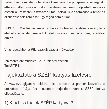
webáruház is minden tőle telhetőt megtesz, hogy tájékoztatva légy. Az
étterem által visszamondott rendelés és nem teljesített rendelés
esetén a - részletek tisztázása után - feloldjuk a számládon a rendelés
ellenértékének zárolását, így téged nem ér kár.
FONTOS! Minden webáruházon keresztül leadott rendelés esetén, légy
elérhető az általad megadott telefonszámon, e-mail címen, szállítási
címen.
Vitás esetekben a Ptk. szabályozásai mérvadóak.
Internetes ételrendelés - a Te ízlésed szerint!
ToolSiTE Kft.
Tájékoztató a SZÉP kártyás fizetésről
A www.pizzagigant.hu oldalán alap esetben a partner készpénzes
utánvéttel kínálja áruit, azonban terjedőben van a SZÉP kártya
elfogadása is.
1) Kinél fizethetek SZÉP kártyával?