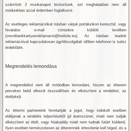
számított 2 munkanapot biztosítunk, ezt meghaladóan nem áll
módunkban azzal érdemben foglalkozni.
Az esetleges reklamációkat írásban várjuk portálunkon keresztül, vagy
hivatalos e-mail címünkre küldött levélben
(vevoibankkartyasreklamacio@toolsite.eu). Az írásban leadott
reklamációval kapcsolatosan ügyfélszolgálati időben telefonon is tudsz
érdeklődni.
Megrendelés lemondása
A megrendelést nem áll módodban lemondani, hiszen az étterem
perceken belül elkezdi összeállítani és elkészíteni a rendelést, az
étel(eke)t.
Az éttermi partnereink fenntartják a jogot, hogy indokolt esetben
elálljanak a rendelés teljesítésétől (pl áramszünet, miatt nem tudják
elkészíteni az ételt, vagy hóakadály miatt nem tudnak futárt küldeni).
Ilyen esetben természetesen az étteremnek értesítenie kell téged, és a