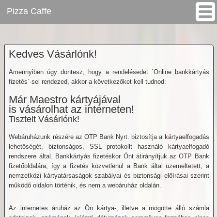
Pizza Caffe
www.pizzagigant.hu
Gösser Pizza & Caffe
>
Kedves Vásárlónk!
Amennyiben úgy döntesz, hogy a rendelésedet `Online bankkártyás
fizetés`-sel rendezed, akkor a következőket kell tudnod:
Már Maestro kártyájával
is vásárolhat az interneten!
Tisztelt Vásárlónk!
Webáruházunk részére az OTP Bank Nyrt. biztosítja a kártyaelfogadás
lehetőségét, biztonságos, SSL protokollt használó kártyaelfogadó
rendszere által. Bankkártyás fizetéskor Önt átirányítjuk az OTP Bank
fizetőoldalára, így a fizetés közvetlenül a Bank által üzemeltetett, a
nemzetközi kártyatársaságok szabályai és biztonsági előírásai szerint
működő oldalon történik, és nem a webáruház oldalán.
Az internetes áruház az Ön kártya-, illetve a mögötte álló számla