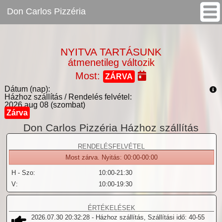
Don Carlos Pizzéria
www.pizzagigant.hu
Don Carlos Pizzéria
>
NYITVA TARTÁSUNK
átmenetileg változik
Most:
ZÁRVA
Dátum (nap):
Házhoz szállítás / Rendelés felvétel:
2026 aug 08 (szombat)
Zárva
Don Carlos Pizzéria Házhoz szállítás
RENDELÉSFELVÉTEL
Most zárva. Nyitás: 00:00-00:00
H - Szo:
10:00-21:30
V:
10:00-19:30
ÉRTÉKELÉSEK
2026.07.30 20:32:28
- Házhoz szállítás, Szállítási idő: 40-55