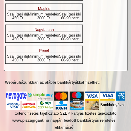
Maglód
Szállítási díj
Minimum rendelés
Szállítási idő
450 Ft
3000 Ft
60-90 perc
Nagytarcsa
Szállítási díj
Minimum rendelés
Szállítási idő
450 Ft
3000 Ft
60-90 perc
Pécel
Szállítási díj
Minimum rendelés
Szállítási idő
450 Ft
3000 Ft
60-90 perc
Webáruházunkban az alábbi bankkártyákkal fizethet:
Bankkártyával
történő fizetés tájékoztató
SZÉP kártyás fizetés tájékoztató
www.pizzagigant.hu napján leadott bankkártyás rendelés
reklamáció: