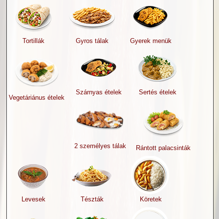
Tortillák
Gyros tálak
Gyerek menük
Szárnyas ételek
Sertés ételek
Vegetáriánus ételek
2 személyes tálak
Rántott palacsinták
Levesek
Tészták
Köretek