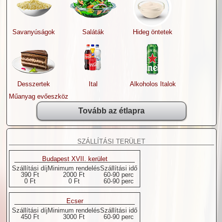
Savanyúságok
Saláták
Hideg öntetek
Desszertek
Ital
Alkoholos Italok
Műanyag evőeszköz
Tovább az étlapra
SZÁLLÍTÁSI TERÜLET
Budapest XVII. kerület
Szállítási díj
Minimum rendelés
Szállítási idő
390 Ft
2000 Ft
60-90 perc
0 Ft
0 Ft
60-90 perc
Ecser
Szállítási díj
Minimum rendelés
Szállítási idő
450 Ft
3000 Ft
60-90 perc