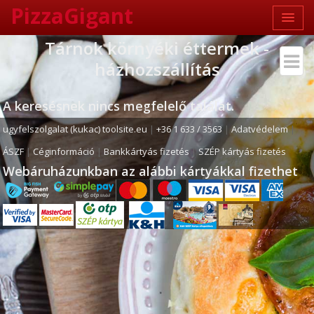
PizzaGigant
Tárnok környéki éttermek -
házhozszállítás
A keresésnek nincs megfelelő találat.
ugyfelszolgalat (kukac) toolsite.eu
|
+36 1 633 / 3563
|
Adatvédelem
|
ÁSZF
|
Céginformáció
|
Bankkártyás fizetés
|
SZÉP kártyás fizetés
Webáruházunkban az alábbi kártyákkal fizethet