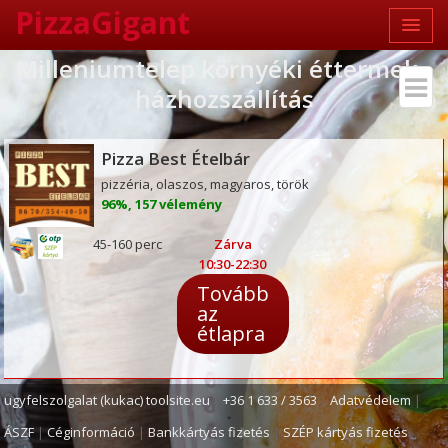
PizzaGigant
Milleniumtelep környéki éttermek -
házhozszállítás
Pizza Best Ételbár
pizzéria, olaszos, magyaros, török
96%, 157 vélemény
45-160 perc
Zárva
10:30-22:30
Tovább
az
étlapra
ugyfelszolgalat (kukac) toolsite.eu
|
+36 1 633 / 3563
|
Adatvédelem
|
ÁSZF
|
Céginformáció
|
Bankkártyás fizetés
|
SZÉP kártyás fizetés