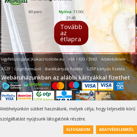
60 perc
Nyitva:
11:00-
21:45
Tovább
az
étlapra
ugyfelszolgalat (kukac) toolsite.eu
|
+36 1 633 / 3563
|
Adatvédelem
|
ÁSZF
|
Céginformáció
|
Bankkártyás fizetés
|
SZÉP kártyás fizetés
Webáruházunkban az alábbi kártyákkal fizethet
Webhelyünkön sütiket használunk, melyek célja, hogy teljesebb körű
szolgáltatást nyújtsunk látogatóink részére.
ELFOGADOM
ADATVÉDELEMRŐL