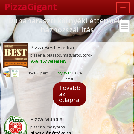
PizzaGigant
Dunaharaszti környéki éttermek -
házhozszállítás
Pizza Best Ételbár
pizzéria, olaszos, magyaros, török
96%, 157 vélemény
45-160 perc
Nyitva:
10:30-
22:30
Tovább
az
étlapra
Pizza Mundial
pizzéria, magyaros
Nincs elég értékelés