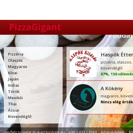
PizzaGigant
Budape
Haspók Étte
Pizzéria
Olaszos
pizzéria, olaszos
Magyaros
kisvendéglő
Kínai
87%, 156 vélem
Japán
Indiai
A Kökény
Török
magyaros, kisve
Mexikói
Nincs elég érté
Thai
Ázsiai
Kisvendéglő
ugyfelszolgalat (kukac) toolsite.eu
|
+36 1 633 / 3563
|
Adatvédelem
|
Á