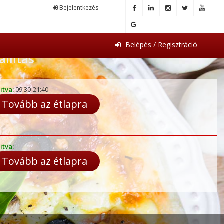
Bejelentkezés
Belépés / Regisztráció
állítás
itva:
09:30-21:40
Tovább az étlapra
itva:
Tovább az étlapra