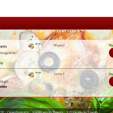
st - XXI. kerületi éttermek - házhozsz
90 perc
Ny
rem
, magyaros,
ény
Zóna 1
Ny
ndéglő
kelés
SZF
|
Céginformáció
|
Bankkártyás fizetés
|
SZÉP kártyás fizetés