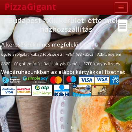
PizzaGigant
Budapest - XII. kerületi éttermek -
házhozszállítás
A keresésnek nincs megfelelő találat.
ugyfelszolgalat (kukac) toolsite.eu
|
+36 1 633 / 3563
|
Adatvédelem
|
ÁSZF
|
Céginformáció
|
Bankkártyás fizetés
|
SZÉP kártyás fizetés
Webáruházunkban az alábbi kártyákkal fizethet