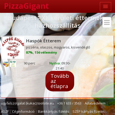
PizzaGigant
Budapest - XI. kerületi éttermek -
házhozszállítás
Haspók Étterem
pizzéria, olaszos, magyaros, kisvendéglő
87%, 156 vélemény
90 perc
Nyitva:
09:30-
21:40
Tovább
az
étlapra
ugyfelszolgalat (kukac) toolsite.eu
|
+36 1 633 / 3563
|
Adatvédelem
|
ÁSZF
|
Céginformáció
|
Bankkártyás fizetés
|
SZÉP kártyás fizetés