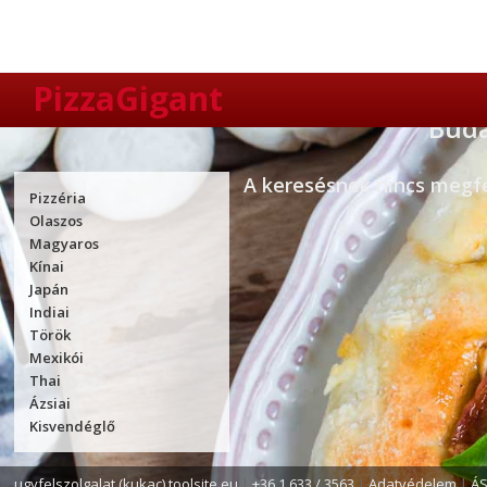
PizzaGigant
Buda
A keresésnek nincs megfel
Pizzéria
Olaszos
Magyaros
Kínai
Japán
Indiai
Török
Mexikói
Thai
Ázsiai
Kisvendéglő
ugyfelszolgalat (kukac) toolsite.eu
|
+36 1 633 / 3563
|
Adatvédelem
|
Á