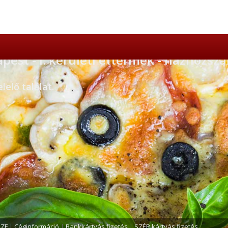
pest - I. kerületi éttermek - házhozszál
elő találat.
SZF
|
Céginformáció
|
Bankkártyás fizetés
|
SZÉP kártyás fizetés