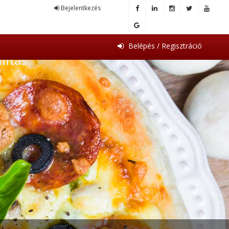
Bejelentkezés
Belépés / Regisztráció
lítás